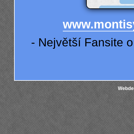
www.montisy
- Největší Fansite
Webdes