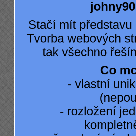
johny9
Stačí mít představu c
Tvorba webových st
tak všechno řeš
Co mo
- vlastní un
(nepou
- rozložení je
kompletně