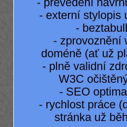
- převedení návr
- externí stylopis
- beztabul
- zprovoznění
doméně (ať už pl
- plně validní zd
W3C očištěný
- SEO optima
- rychlost práce 
stránka už bě