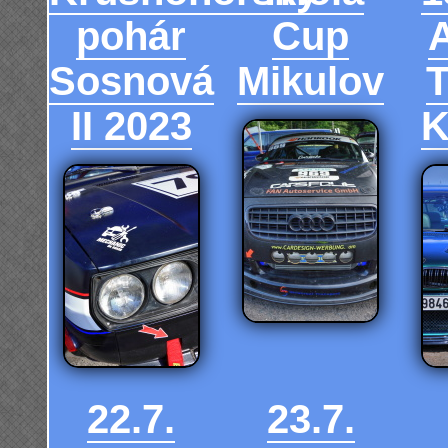
pohár
Cup
Sosnová
Mikulov
T
II 2023
K
22.7.
23.7.