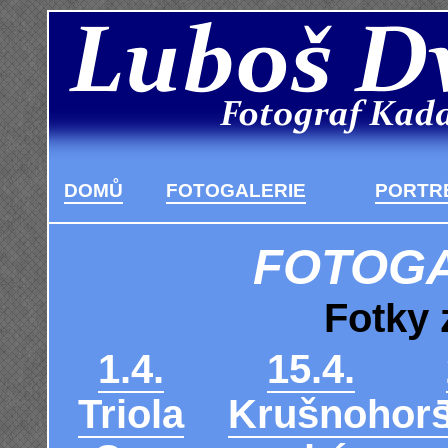
DOMŮ
FOTOGALERIE
PORTRÉ
FOTOGA
Fotky 
1.4.
15.4.
Triola
Krušnohor