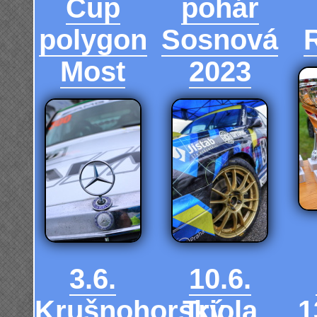
Cup
pohár
polygon
Sosnová
Most
2023
3.6.
10.6.
Krušnohorský
Triola
1