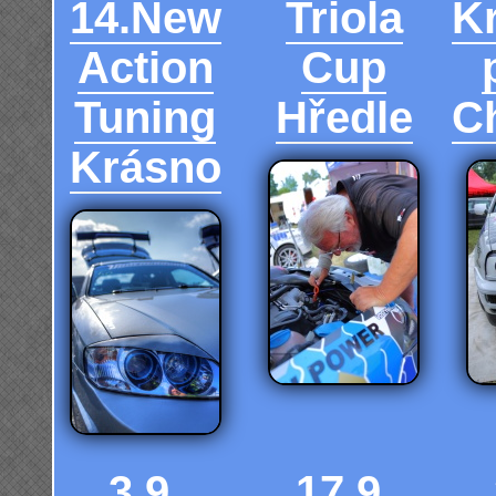
14.New
Triola
K
Action
Cup
Tuning
Hředle
C
Krásno
3.9.
17.9.