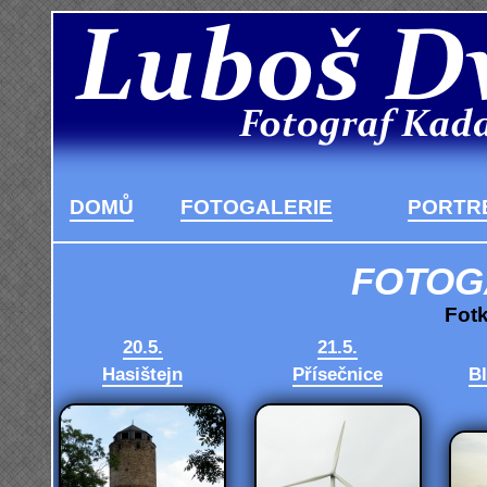
DOMŮ
FOTOGALERIE
PORTRÉ
FOTOG
Fotk
20.5.
21.5.
Hasištejn
Přísečnice
Bl